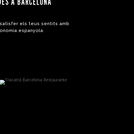
UDES A BARCELONA
satisfer els teus sentits amb
ronomia espanyola.