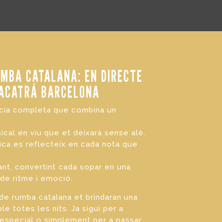
UMBA CATALANA: EN DIRECTE
RACATRÁ BARCELONA
cia completa que combina un
cal en viu que et deixarà sense alè.
ica es reflecteix en cada nota que
ant, convertint cada sopar en una
 de ritme i emoció.
 de rumba catalana et brindaran una
le totes les nits. Ja sigui per a
 especial o simplement per a passar