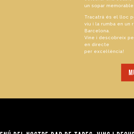
un sopar memorable
Tracatrá és el lloc 
viu i la rumba
en un 
Barcelona.
Vine i descobreix p
en directe
per excel·lència!
m