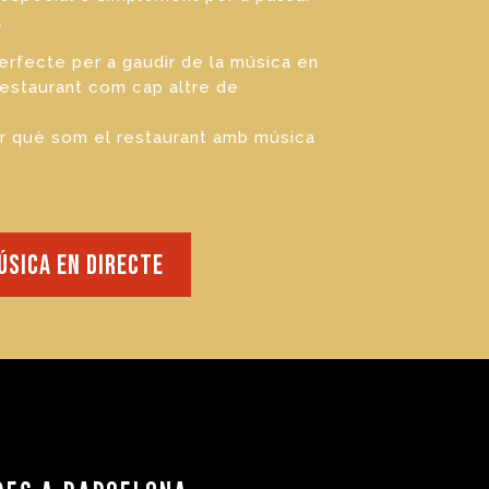
.
perfecte per a gaudir de la música en
restaurant com cap altre de
er què som el restaurant amb música
úsica en directe