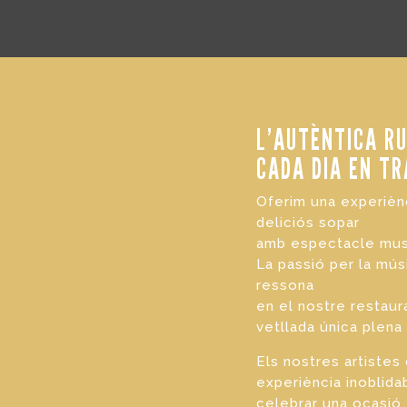
L’AUTÈNTICA R
CADA DIA EN T
Oferim una experièn
deliciós sopar
amb espectacle musi
La passió per la mús
ressona
en el nostre restaur
vetllada única plena
Els nostres artistes
experiència inoblidab
celebrar una ocasió