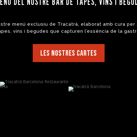
ENÚ DEL NOSTRE BAR DE TAPES, VINS I BEG
stre menú exclusiu de Tracatrá, elaborat amb cura per 
apes, vins i begudes que capturen l’essència de la gast
les nostres cartes