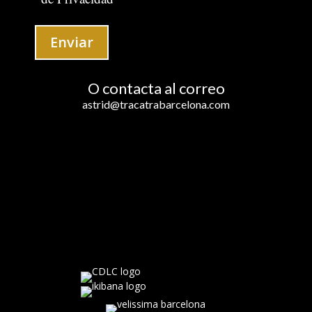
Por
favor,
Enviar
deja
este
campo
O contacta al correo
vacío.
astrid@tracatrabarcelona.com